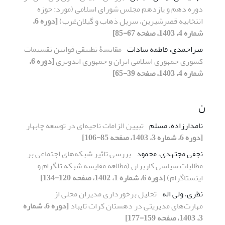
دوره دهم و یازدهم مجلس شورای اسلامی (مورد: حوزه
انتخابیه قصرشیرین، سرپل ذهاب و گیلان‌غرب)
[دوره 6،
شماره 4، 1403، صفحه 67-85]
میراحمدی، فاطمه سادات
مقایسۀ تطبیقی قوانین تقسیمات
کشوری جمهوری اسلامی ایران و جمهوری اندونزی
[دوره 6،
شماره 4، 1403، صفحه 39-65]
ن
نامدارزاده، مسلم
تبیین الزامات ناحیه‌ای در توسعه چابهار
[دوره 6، شماره 3، 1403، صفحه 85-106]
نجفی مجتهدی، محمود
بررسی تاثیر شبکه‌های اجتماعی بر
مطالبات سیاسی کاربران (مطالعه مقایسه شبکه تلگرام و
اینستاگرام)
[دوره 6، شماره 1، 1402، صفحه 120-134]
نظری، ولی اله
تحلیل برخورداری مدیران محلی از
مهارت‌های مدیریتی در دهستان کرات تایباد
[دوره 6، شماره
3، 1403، صفحه 159-177]