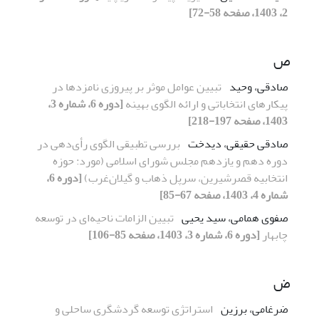
2، 1403، صفحه 58-72]
ص
صادقی، وحید
تبیین عوامل موثر بر پیروزی نامزدها در
پیکارهای انتخاباتی و ارائه الگوی بهینه
[دوره 6، شماره 3،
1403، صفحه 197-218]
صادقی حقیقی، دیدخت
بررسی تطبیقی الگوی رأی‌دهی در
دوره دهم و یازدهم مجلس شورای اسلامی (مورد: حوزه
انتخابیه قصرشیرین، سرپل ذهاب و گیلان‌غرب)
[دوره 6،
شماره 4، 1403، صفحه 67-85]
صفوی همامی، سید یحیی
تبیین الزامات ناحیه‌ای در توسعه
چابهار
[دوره 6، شماره 3، 1403، صفحه 85-106]
ض
ضرغامی، برزین
استراتژی توسعه گردشگری ساحلی و