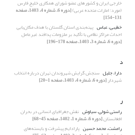
خارجی ایران و کشورهای عضو شورای همکاری خلیج فارس
(مورد: امارات متحده عربی)
[دوره 6، شماره 4، 1403، صفحه
131-154]
خطیبی، عباس
پهنه‌بندی استان گلستان با هدف مکان‌یابی
احداث مراکز نظامی با تأکید بر ملزومات پدافند غیرعامل
[دوره 6، شماره 3، 1403، صفحه 178-196]
د
دارا، جلیل
سنجش گرایش شهروندان تهران درباره انتخاب
شهردار
[دوره 6، شماره 4، 1403، صفحه 1-20]
ر
راستی شولی، سیاوش
نقش جغرافیای انسانی در بحران
افغانستان
[دوره 6، شماره 1، 1402، صفحه 45-68]
رامشت، محمد حسین
پارادایم پیشرفت و بایسته‌های