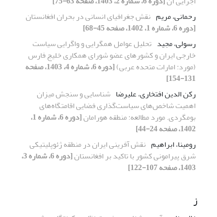
اجرایی آن
[دوره 6، شماره 2، 1403، صفحه 63-75]
رحمانی، مریم
نقش جغرافیای انسانی در بحران افغانستان
[دوره 6، شماره 1، 1402، صفحه 45-68]
رسولی، مجید
تحلیل عوامل همگرایی و واگرایی سیاست
خارجی ایران و کشورهای عضو شورای همکاری خلیج فارس
(مورد: امارات متحده عربی)
[دوره 6، شماره 4، 1403، صفحه
131-154]
رکن الدین افتخاری، علیرضا
شناسایی و سنجش میزان
اهمیت شاخص‌های سیاست‌گذاری فضایی اقامتگاه‌های
بومگردی. مورد مطالعه: منطقه هورامان
[دوره 6، شماره 1،
1402، صفحه 24-44]
رومینا، ابراهیم
نقش آفرینی ایران در منطقه ژئوپلیتیکی
شرق پیرامونی کشور با تاکید بر افغانستان
[دوره 6، شماره 3،
1403، صفحه 107-122]
ز