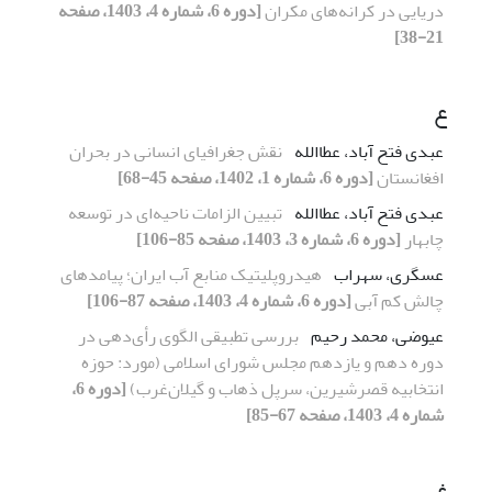
دریایی در کرانه‌های مکران
[دوره 6، شماره 4، 1403، صفحه
21-38]
ع
عبدی فتح آباد، عطاالله
نقش جغرافیای انسانی در بحران
افغانستان
[دوره 6، شماره 1، 1402، صفحه 45-68]
عبدی فتح آباد، عطاالله
تبیین الزامات ناحیه‌ای در توسعه
چابهار
[دوره 6، شماره 3، 1403، صفحه 85-106]
عسگری، سهراب
هیدروپلیتیک منابع آب ایران؛ پیامدهای
چالش کم آبی
[دوره 6، شماره 4، 1403، صفحه 87-106]
عیوضی، محمد رحیم
بررسی تطبیقی الگوی رأی‌دهی در
دوره دهم و یازدهم مجلس شورای اسلامی (مورد: حوزه
انتخابیه قصرشیرین، سرپل ذهاب و گیلان‌غرب)
[دوره 6،
شماره 4، 1403، صفحه 67-85]
غ