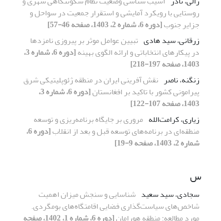
زالی، نادر
آسیب شناسی وضعیت نظام سکونتگاهی شهری و
روستایی با رویکرد آمایشی و استقرار جمعیت در سواحل و
جزایر جنوب
[دوره 6، شماره 2، 1403، صفحه 46-57]
زرقانی، سید هادی
تبیین عوامل موثر بر پیروزی نامزدها
در پیکارهای انتخاباتی و ارائه الگوی بهینه
[دوره 6، شماره 3،
1403، صفحه 197-218]
زنگنه، ناصر
نقش آفرینی ایران در منطقه ژئوپلیتیکی شرق
پیرامونی کشور با تاکید بر افغانستان
[دوره 6، شماره 3،
1403، صفحه 107-122]
زیاری، کرامت‌الله
مروری بر جایگاه برنامه‌ریزی و توسعه‌
منطقه‌ای در برنامه‌های توسعه قبل و بعد از انقلاب
[دوره 6،
شماره 2، 1403، صفحه 9-19]
س
سجادی، سید سعید
شناسایی و سنجش میزان اهمیت
شاخص‌های سیاست‌گذاری فضایی اقامتگاه‌های بومگردی.
مورد مطالعه: منطقه هورامان
[دوره 6، شماره 1، 1402، صفحه