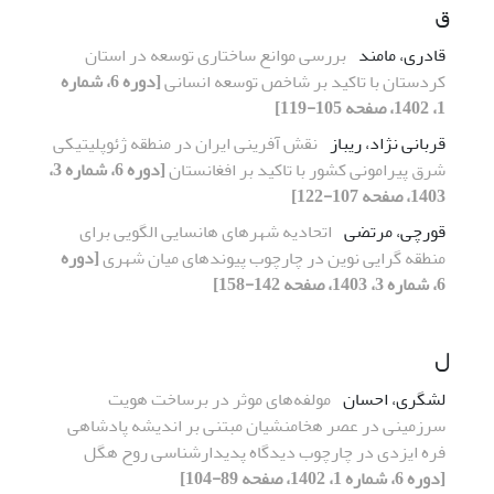
ق
قادری، مامند
بررسی موانع ساختاری توسعه در استان
کردستان با تاکید بر شاخص توسعه انسانی
[دوره 6، شماره
1، 1402، صفحه 105-119]
قربانی نژاد، ریباز
نقش آفرینی ایران در منطقه ژئوپلیتیکی
شرق پیرامونی کشور با تاکید بر افغانستان
[دوره 6، شماره 3،
1403، صفحه 107-122]
قورچی، مرتضی
اتحادیه شهرهای هانسایی الگویی برای
منطقه گرایی نوین در چارچوب پیوندهای میان شهری
[دوره
6، شماره 3، 1403، صفحه 142-158]
ل
لشگری، احسان
مولفه‌های موثر در برساخت هویت
سرزمینی در عصر هخامنشیان مبتنی بر اندیشه پادشاهی
فره ایزدی در چارچوب دیدگاه پدیدارشناسی روح هگل
[دوره 6، شماره 1، 1402، صفحه 89-104]