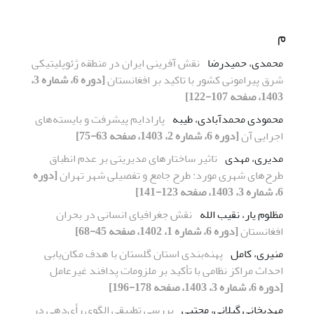
م
محمدی، حمیدرضا
نقش آفرینی ایران در منطقه ژئوپلیتیکی
شرق پیرامونی کشور با تاکید بر افغانستان
[دوره 6، شماره 3،
1403، صفحه 107-122]
محمودی محمدآبادی، طیبه
پارادایم پیشرفت و بایسته‌های
اجرایی آن
[دوره 6، شماره 2، 1403، صفحه 63-75]
مدیری، مهدی
تاثیر ساختارهای مدیریتی بر عدم انطباق
طرح‌های شهری مورد: طرح جامع و تفصیلی شهر تهران
[دوره
6، شماره 3، 1403، صفحه 123-141]
مظلوم یار، نقیب الله
نقش جغرافیای انسانی در بحران
افغانستان
[دوره 6، شماره 1، 1402، صفحه 45-68]
منیری، کامل
پهنه‌بندی استان گلستان با هدف مکان‌یابی
احداث مراکز نظامی با تأکید بر ملزومات پدافند غیرعامل
[دوره 6، شماره 3، 1403، صفحه 178-196]
مهدیخانی گیلانی، مجتبی
بررسی تطبیقی الگوی رأی‌دهی در