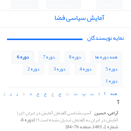
English
ورود به سامانه
ثبت نام
آمایش سیاسی فضا
نمایه نویسندگان
همه دوره ها
دوره 8
دوره 7
دوره 6
دوره 5
دوره 4
دوره 3
دوره 2
دوره 1
همه
آ
ا
ب
پ
ت
ث
ج
چ
ح
خ
د
ذ
ر
ز
ژ
آ
آرامی، حسین
آسیب‌شناسی گفتمان آمایش در ایران (چرا
آمایش در ایران به گفتمان تبدیل نشده است؟)
[دوره 6،
شماره 2، 1403، صفحه 76-84]