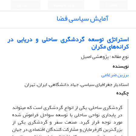
English
ورود به سامانه
ثبت نام
آمایش سیاسی فضا
استراتژی توسعه گردشگری ساحلی و دریایی در
کرانه‌های مکران
نوع مقاله : پژوهشی اصیل
نویسنده
برزین ضرغامی
استادیار جغرافیای سیاسی، جهاد دانشگاهی، ایران، تهران
چکیده
گردشگری
ساحلی،
یکی
از
انواع
گردشگری
است
که
می
تواند
در
پایداری
نواحی
ساحلی
یا
توسعه
سواحل
فراموش
شده
مورد
توجه
قرار
گیرد
.
صنعت
سفر
و
گردشگری
یکی
از
بزرگ‌ترین
کارفرمایان
و
مشارکت
کنندگان
اقتصادی
در
جهان