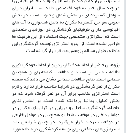
است
و
بیش
از
ده
درصد
کل
اشتغال
و
تولید
ناخالص
جهانی
را
در
چند
سال
اخیر
به
خود
اختصاص
داده
است
. ایران دارای
سواحل گسترده ای در بخش شمال و جنوب است. در بخش
جنوبی
سواحل
گسترده
مکران
به
دلیل
همجواری
با
آب
های
اقیانوسی
دارای
ظرفیت
های
گردشگری
در
حوزه
های
متعددی
است
که
استراتژی
مشخصی
جهت
استفاده از این ظرفیت ها
طراحی نشده است.
از
اینرو
استراتژی
توسعه
گردشگری
این
منطقه
بعنوان
مساله
پژوهش
مدنظر
قرار
گرفته
است
پژوهش
حاضر
از
لحاظ
هدف
کاربردی
و
از
لحاظ
نحوه
گردآوری
اطلاعات
مبنی
بر
اسناد
و
مطالعات
کتابخانه
ای
و
همچنین
میدانی
است
.
نتایج
مطالعات
میدانی
نشان
می
دهد
که
منطقه
مکران
از
نظر
گردشگری
در
شرایط
مناسب
قرار
ندارد
و
لازم
است
استراتژی
مناسب
برای
آن
در
نظر
گرفته
شود
که
در
بخش
تحلیل
بدانها
پرداخته
شده
است
.
بر
اساس
نتایج
حاصل
ه،
گردشگری
ساحلی
و
دریایی
در
کرانه
های
مکران
در
عوامل
داخلی
در
موقعیت
ضعف
و
هم
چنین
در
عوامل
خارجی
در
موقعیت
تهدید
قرار
می‌گیرد
.
در
چنین
شرایطی
باید
استراتژی‌های
تدافعی
برای توسعه گردشگری در منطقه مورد