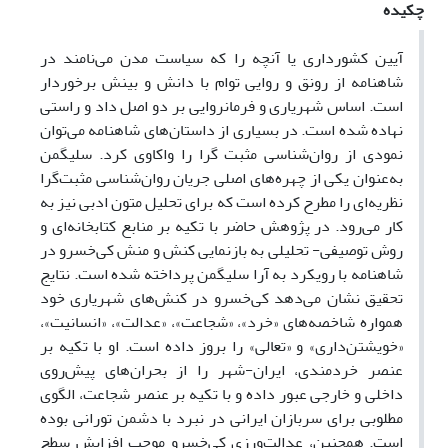
چکیده
آیین کشورداری یا آنچه را که سیاست مدن می‌نامند در
شاهنامه از رونق و روایی توام با دانش و بینش برخوردار
است. اساس شهریاری و فرمانروایی بر دو اصل داد و راستی
نهاده شده است. در بسیاری از داستان‌های شاهنامه می‌توان
نمودی از روان‌شناسی مثبت گرا را واکاوی کرد. سلیگمن
به‌عنوان یکی از چهره‌های اصلی جریان روان‌شناسی مثبت‌گرا
نظریه‌ای را مطرح کرده است که برای تحلیل متون ادبی نیز به
کار می‌رود. در پژوهش حاضر با تکیه بر منابع کتابخانه‌ای و
روش توصیفی- تحلیلی به بازنمایی کنش و منش کی‌خسرو در
شاهنامه با رویکرد به آرا سلیگمن پرداخته شده است. نتایج
تحقیق نشان می‌دهد کی‌خسرو در کنش‌های شهریاری خود
همواره شاخصه‌های «خرد»، «شجاعت»، «عدالت»، «انسانیت»،
«خویشتن‌داری» و «تعالی» را بروز داده است. او با تکیه بر
عنصر خردمندی، ایران-شهر را از بحران‌های پیش‌روی
داخلی و خارجی عبور داده و با تکیه بر عنصر شجاعت، الگوی
مطلوبی برای سربازان ایرانی در نبرد با دشمن تورانی بوده
است. همچنین، عدالت‌ورزی کی‌خسرو موجب افزایش سطح