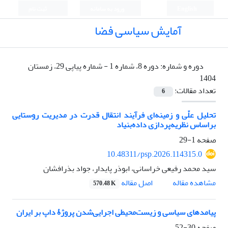
English
ورود به سامانه
ثبت نام
آمایش سیاسی فضا
دوره و شماره:
دوره 8، شماره 1 - شماره پیاپی 29، زمستان
1404
تعداد مقالات:
6
تحلیل علّی و زمینه‌ای فرآیند انتقال قدرت در مدیریت روستایی
براساس نظریه‌پردازی داده‌بنیاد
صفحه
1-29
10.48311/psp.2026.114315.0
سید محمد رفیعی خراسانی، ابوذر پایدار، جواد بذرافشان
اصل مقاله
مشاهده مقاله
570.48 K
پیامدهای سیاسی و زیست‌محیطی اجرایی‌شدن پروژۀ داپ بر ایران
صفحه
30-52