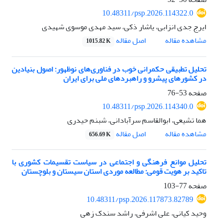
10.48311/psp.2026.114322.0
ایرج جدی انزابی، یاشار ذکی، سید مهدی موسوی شهیدی
اصل مقاله
مشاهده مقاله
1015.82 K
تحلیل تطبیقی حکمرانی خوب در فناوری‌های نوظهور: اصول بنیادین
در کشورهای پیشرو و راهبردهای ملی برای ایران
صفحه
53-76
10.48311/psp.2026.114340.0
هما تشیعی، ابوالقاسم سرآبادانی، شبنم حیدری
اصل مقاله
مشاهده مقاله
656.69 K
تحلیل موانع فرهنگی و اجتماعی در سیاست تقسیمات کشوری با
تاکید بر هویت قومی: مطالعه موردی استان سیستان و بلوچستان
صفحه
77-103
10.48311/psp.2026.117873.82789
وحید کیانی، علی اشرفی، راشد سندک زهی