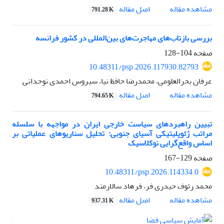
اصل مقاله
مشاهده مقاله
791.28 K
بررسی بازتاب‌های مهاجرت‌های بین‌المللی در کشور فرانسه
صفحه
104-128
10.48311/psp.2026.117930.82793
عرفان بحرالعلومی، محمدرضا حافظ نیا، سیروس احمدی نوحدانی
اصل مقاله
مشاهده مقاله
794.65 K
تبیین راهبردهای سیاست خارجی ایران در مواجهه با سلسله
‌مراتب ژئوپلیتیکی آسیای جنوبی: تحلیل سناریوهای عملیاتی بر
اساس واقع‌گرایی نوکلاسیک
صفحه
129-167
10.48311/psp.2026.114334.0
محمد رئوف حیدری فر، فرهاد سالارمند
اصل مقاله
مشاهده مقاله
937.31 K