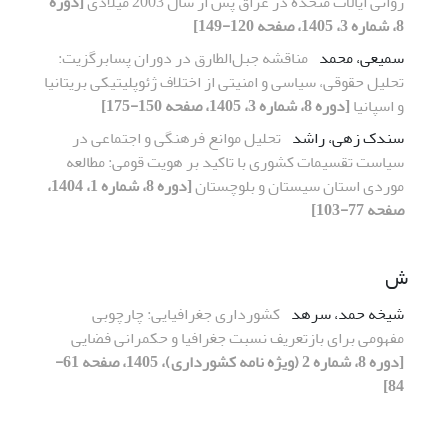
روانی ایالات متحده در عراق پس از سال 2003 میلادی
[دوره
8، شماره 3، 1405، صفحه 120-149]
سمیعی، محمد
مناقشه جبل‌الطارق در دوران پسابرگزیت:
تحلیل حقوقی، سیاسی و امنیتی از اختلاف ژئوپلیتیکی بریتانیا
و اسپانیا
[دوره 8، شماره 3، 1405، صفحه 150-175]
سندک زهی، راشد
تحلیل موانع فرهنگی و اجتماعی در
سیاست تقسیمات کشوری با تاکید بر هویت قومی: مطالعه
موردی استان سیستان و بلوچستان
[دوره 8، شماره 1، 1404،
صفحه 77-103]
ش
شیخه حمد، سرهد
کشورداری جغرافیایی: چارچوبی
مفهومی برای بازتعریف نسبت جغرافیا و حکمرانی فضایی
[دوره 8، شماره 2 (ویژه نامه کشورداری)، 1405، صفحه 61-
84]