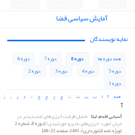
English
ورود به سامانه
ثبت نام
آمایش سیاسی فضا
نمایه نویسندگان
همه دوره ها
دوره 8
دوره 7
دوره 6
دوره 5
دوره 4
دوره 3
دوره 2
دوره 1
همه
آ
ا
ب
پ
ت
ث
ج
چ
ح
خ
د
ذ
ر
ز
ژ
آ
آسیابی اقدم، لیلا
تحلیل ظرفیت انرژی­‌های تجدیدپذیر در
ایران (مورد: انرژی‌های بادی و خورشیدی)
[دوره 8، شماره 2
(ویژه نامه کشورداری)، 1405، صفحه 21-40]