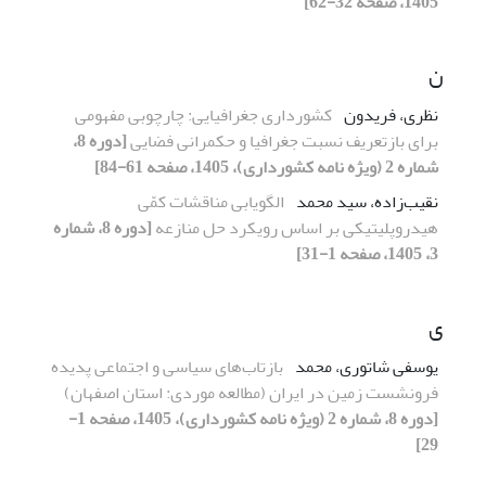
1405، صفحه 32-62]
ن
نظری، فریدون
کشورداری جغرافیایی: چارچوبی مفهومی
برای بازتعریف نسبت جغرافیا و حکمرانی فضایی
[دوره 8،
شماره 2 (ویژه نامه کشورداری)، 1405، صفحه 61-84]
نقیب‌زاده، سید محمد
الگویابی مناقشات کمّی
هیدروپلیتیکی بر اساس رویکرد حل منازعه
[دوره 8، شماره
3، 1405، صفحه 1-31]
ی
یوسفی شاتوری، محمد
بازتاب‌های سیاسی و اجتماعی پدیده
فرونشست زمین در ایران (مطالعه موردی: استان اصفهان)
[دوره 8، شماره 2 (ویژه نامه کشورداری)، 1405، صفحه 1-
29]