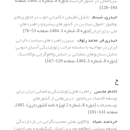
بین‌المللی در کشور فرانسه
[دوره 8، شماره 1، 1404، صفحه
104-128]
حیدری، شبنم
تحلیل تطبیقی حکمرانی خوب در فناوری‌های
نوظهور: اصول بنیادین در کشورهای پیشرو و راهبردهای
ملی برای ایران
[دوره 8، شماره 1، 1404، صفحه 53-76]
حیدری فر، محمد رئوف
تبیین راهبردهای سیاست خارجی
ایران در مواجهه با سلسله ‌مراتب ژئوپلیتیکی آسیای جنوبی:
تحلیل سناریوهای عملیاتی بر اساس واقع‌گرایی نوکلاسیک
[دوره 8، شماره 1، 1404، صفحه 129-167]
خ
خادم، محسن
راهبردهای ژئوپلیتیکی و فضایی ایران برای
توسعه اقتصاد دریامحور: درس‌هایی از کشورهای
توسعه‌یافته
[دوره 8، شماره 2 (ویژه نامه کشورداری)، 1405،
صفحه 141-181]
خردمند، صیاد
واکاوی نقش عصبیت‌گرایی در بازدارندگی
توسعه سیاسی
(مطالعه موردی: استان کهگیلویه و بویراحمد)