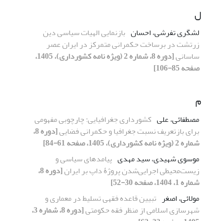
ل
لشگری تفرشی، احسان
بازنمایی الهیات سیاسی دین
زرتشت در برساخت حکمرانی متمرکز در ایران عصر
ساسانی
[دوره 8، شماره 2 (ویژه نامه کشورداری)، 1405،
صفحه 85-106]
م
مصطفائی، علی
کشورداری جغرافیایی: چارچوبی مفهومی
برای بازتعریف نسبت جغرافیا و حکمرانی فضایی
[دوره 8،
شماره 2 (ویژه نامه کشورداری)، 1405، صفحه 61-84]
موسوی شهیدی، سید مهدی
پیامدهای سیاسی و
زیست‌محیطی اجرایی‌شدن پروژۀ داپ بر ایران
[دوره 8،
شماره 1، 1404، صفحه 30-52]
مولائی، اصغر
تبیین قاعده فقهی تسلیط در معماری و
شهرسازی اسلامی از منظر فقه حکومتی
[دوره 8، شماره 3،