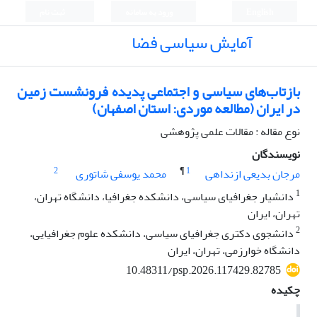
English
ورود به سامانه
ثبت نام
آمایش سیاسی فضا
بازتاب‌های سیاسی و اجتماعی پدیده فرونشست زمین
در ایران (مطالعه موردی: استان اصفهان)
نوع مقاله : مقالات علمی پژوهشی
نویسندگان
2
¶
1
مرجان بدیعی ازنداهی
محمد یوسفی شاتوری
1
دانشیار جغرافیای سیاسی، دانشکده جغرافیا، دانشگاه تهران،
تهران، ایران
2
دانشجوی دکتری جغرافیای سیاسی، دانشکده علوم جغرافیایی،
دانشگاه خوارزمی، تهران، ایران
10.48311/psp.2026.117429.82785
چکیده