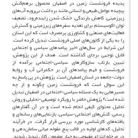
پدیده فرونشست زمین در اصفهان محصول برهم‌کنش
پیچیده عوامل طبیعی و انسانی مانند برداشت بی‌رویه‌ آب‌های
زیرزمینی، کاهش بارندگی، خشک‌ شدن زاینده‌رود، تضعیف
توان اکوسیستم برای تغذیه سفره‌های زیرزمینی و گسترش
فعالیت‌های صنعتی و کشاورزی پرمصرف است که این استان
را به یکی از کانون‌های اصلی فرونشست تبدیل کرده است.
این شرایط در سال‌های اخیر پیامدهای سیاسی و اجتماعی
قابل‌ توجهی برجای گذاشته است. هدف از این پژوهش،
تبیین بازتاب سازوکارهای سیاسی-اجتماعی برآمده از
فرونشست و فهم پیامدهای آن بر حکمرانی آب و روابط
دولت-جامعه در استان اصفهان است. پژوهش در پی پاسخ به
این سوال است که فرونشست زمین چگونه و از چه
مسیرهایی به یک مسئله سیاسی-اجتماعی در اصفهان تبدیل
شده است؟ پژوهش حاضر با رویکرد توصیفی-تحلیلی و روش
تحلیل محتوای کیفی انجام شده است و در آن گفتارهای
رسمی، کنش‌های اجتماعی-سیاسی، بازنمایی‌های رسانه‌ای و
یافته‌های کارشناسی مورد بررسی قرار گرفت. در فرآیند
تحلیل، کدهای اولیه در قالب پنج مقوله میانی سامان‌دهی و
در مرحله انتزاع مفهومی به چهار مضمون کلان تبدیل شدند.