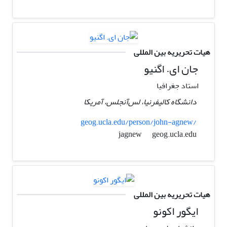
هیات تحریریه بین المللی
جان ای. اگنیو
استاد جغرافیا
دانشگاه کالیفرنیا، لس‌آنجلس، آمریکا
geog.ucla.edu/person/john-agnew/
geog.ucla.edu
jagnew
هیات تحریریه بین المللی
ایگور اکونو