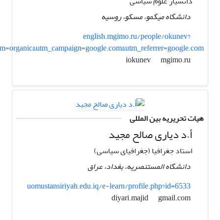
دانشیار علوم سیاسی
دانشگاه میگمو، مسکو، روسیه
english.mgimo.ru/people/okunev?
m=organic&utm_campaign=google.com&utm_referrer=google.com
mgimo.ru
iokunev
هیات تحریریه بین المللی
أ.د دیاری صالح مجید
استاد جغرافیا (جغرافیای سیاسی)
دانشگاه المستنصریه، بغداد، عراق
uomustansiriyah.edu.iq/e-learn/profile.php?id=6533
gmail.com
diyari.majid