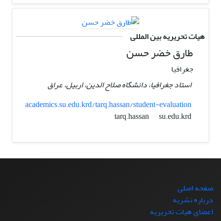
هیات تحریریه بین المللی
طارق خضر حسن
جغرافیا
استاد جغرافیا، دانشگاه صلاح الدین، اربیل، عراق
academics.su.edu.krd/tarq.hassan/student-evaluation
su.edu.krd
tarq.hassan
صفحه اصلی
درباره نشریه
اعضای هیات تحریریه