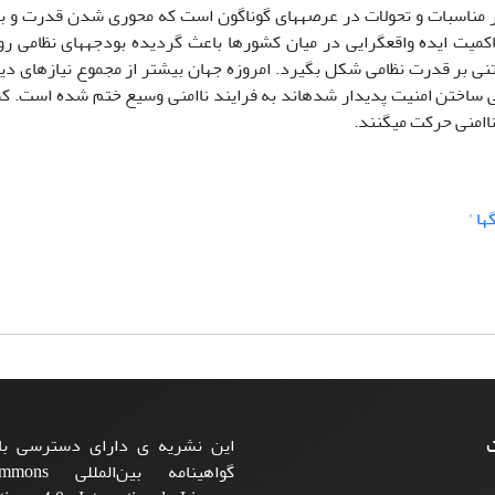
نماید. مهم‏ترین ویژگی نظام بین‏الملل کنونی تاکید بر نقش قدرت در مناسبات و تحولات در عرصه‎های گوناگون است که 
میان کشورها را باعث گردیده است. براساس یافته‎های پژوهش حاکمیت ایده واقع‎گرایی در میان کشورها باعث گردیده بودجه
 و انباشت تسلیحات مورد توجه جدی و قطب‎بندی‎های مبتنی بر قدرت نظامی شکل بگیرد. امروزه جهان بیشتر از مجموع نی
تسلیحات متعارف و غیرمتعارف است. دوام روندهای کنونی که در پی ساختن امنیت پدیدار شده‎اند به فرایند ناامنی و
ی حرکت می‎گنند.
'
ت
این نشریه ی دارای دسترسی باز
گواهینامه بی