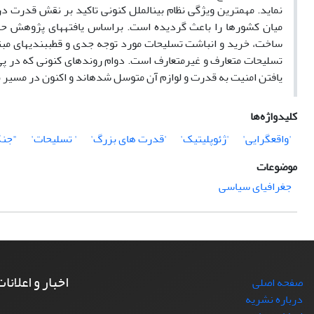
ساخت، خرید
یافتن امنیت به قدرت و لوازم آن متوسل شده‏اند و اکنون در مسیر ناامن
کلیدواژه‌ها
'واقع‎گرایی'
'ژئوپلیتیک'
'قدرت های بزرگ'
' تسلیحات'
"جنگ‎ها 
موضوعات
جغرافیای سیاسی
اخبار و اعلانا
صفحه اصلی
درباره نشریه