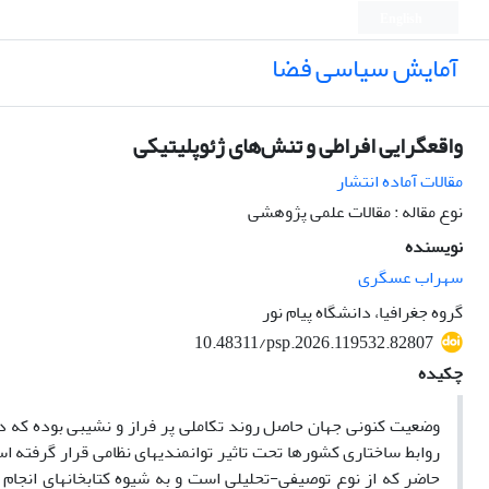
English
آمایش سیاسی فضا
واقعگرایی افراطی و تنش‌های ژئوپلیتیکی
مقالات آماده انتشار
نوع مقاله : مقالات علمی پژوهشی
نویسنده
سهراب عسگری
گروه جغرافیا، دانشگاه پیام نور
10.48311/psp.2026.119532.82807
چکیده
روابط ساختاری کشورها تحت تاثیر