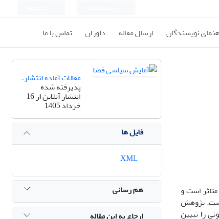
ورود به سامانه
ثبت نام
هنمای نویسندگان
ارسال مقاله
داوران
تماس با ما
مقالات آماده انتشار
،
پذیرفته شده
انتشار آنلاین از 16
خرداد 1405
فایل ها
XML
هم رسانی
ه‎ای را تجربه کرده است. امروزه نظام بین‎الملل از قدرت متاثر است و
اشته است. پژوهش
نجام شده، در تلاش است اثر واقع‎گرایی افراطی در شکل‎گیری نظام بین‎الملل کنونی را تبیین
ارجاع به این مقاله