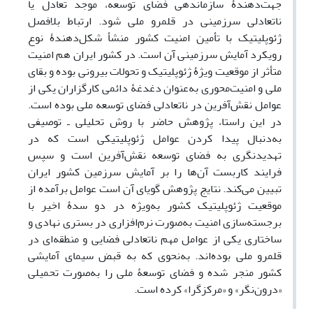
جهت‌دهندۀ سازماندهی فضای توسعه، موجد تعادل یا
ناتعادلی سرزمینی در قلمرو ملی شود. ارتباط بلافصل
ژئوپلیتیک با تأمین امنیت کشور منشأ شکل‌دهندۀ نوع
رویکرد آمایش سرزمینی آن است. در کشور ایران هم امنیت
متأثر از موقعیت ویژۀ ژئوپلیتیک و تحولات بیرونی بوده و بقای
ملی و امنیت‌محوری به‌عنوان دغدغۀ دائمی کارگزاران یکی از
عوامل نقش‌آفرین در ناتعادلی فضای توسعه ملی بوده است.
در این راستا، پژوهش حاضر با روش تحلیلی ـ توصیفی
به‌دنبال پیدا کردن عوامل ژئوپلیتیکی است که در
تهدیدنگری به فضای توسعه نقش‌آفرین است و سپس
فرایند کاربست آن‌ها را بر آمایش سرزمین کشور ایران
تبیین می‌کند. نتایج پژوهش گویای آن است عوامل برآمده از
موقعیت ژئوپلیتیک کشور به‌ویژه در دو سدۀ اخیر با
برجسته‌سازی امنیت به‌صورت نرم‌افزاری در بستری نهادی و
ساختاری یکی از عوامل مهم ناتعادلی فضایی و منطقه‌ای در
قلمرو ملی بوده‌اند. به‌نحوی که به قبض سیمای آمایشی
کشور منجر شده و فضای توسعۀ ملی را به‌صورت تحمیلی
«درون‌نگر» و «مرکزگرا» کرده است.