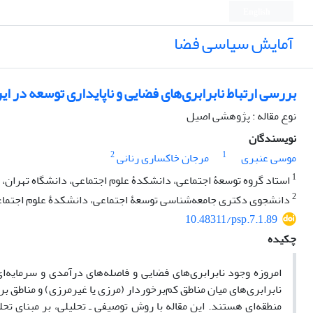
English
آمایش سیاسی فضا
بررسی ارتباط نابرابری‌های فضایی و ناپایداری توسعه در ای
نوع مقاله : پژوهشی اصیل
نویسندگان
2
1
موسی عنبری
مرجان خاکساری رنانی
1
استاد گروه توسعۀ اجتماعی، دانشکدۀ علوم اجتماعی، دانشگاه تهران، ت
2
دانشجوی دکتری جامعه‌شناسی توسعۀ اجتماعی، دانشکدۀ علوم اجتماعی،
10.48311/psp.7.1.89
چکیده
امروزه وجود نابرابری‌های فضایی و فاصله‌های درآمدی و سرمایه‌ای
نابرابری‌های میان مناطق کم‌برخوردار (مرزی یا غیرمرزی) و مناطق ب
منطقه‌ای هستند. این مقاله با روش توصیفی ـ تحلیلی، بر مبنای تح