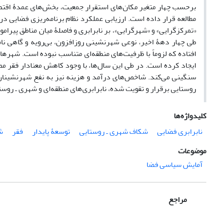
برحسب چهار متغیر مکان‌های استقرار جمعیت، بخش‌های عمدۀ اقتصاد
مطالعه قرار داده ‌است. ارزیابی عملکرد نظام برنامه‌ریزی فضایی د
«تمرکزگرایی» و «شهرگرایی»، بر نابرابری‌ و فاصلۀ میان مناطق پیرا
طی چهار دهۀ اخیر، نوعی شهرنشینی روزافزون، بی‌رویه و گاهی نا
افتاده که لزوماً با ظرفیت‌های منطقه‌ای متناسب نبوده ‌‌است. شهر
ایجاد کرده ‌‌است. در طی این سال‌ها، با وجود کاهش معنادار فقر م
سنگینی می‌کند. شاخص‌های درآمد و هزینه نیز به نفع شهرنشینان ب
‌روستایی برقرار و تقویت شده، نابرابری‌های منطقه‌ای و شهری ـ‌ روس
کلیدواژه‌ها
نابرابری فضایی
شکاف شهری ـ روستایی
توسعۀ پایدار
فقر
ش
موضوعات
آمایش سیاسی فضا
مراجع