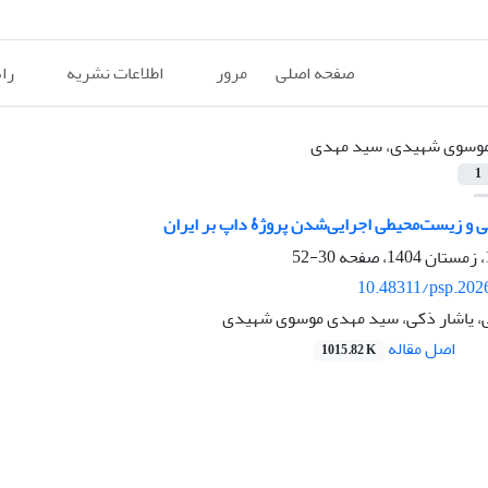
صفحه اصلی
مرور
اطلاعات نشریه
را
وسوی شهیدی، سید مهدی
1
 و زیست‌محیطی اجرایی‌شدن پروژۀ داپ بر ایران
30-52
10.48311/psp.202
ی، یاشار ذکی، سید مهدی موسوی شهیدی
اصل مقاله
1015.82 K