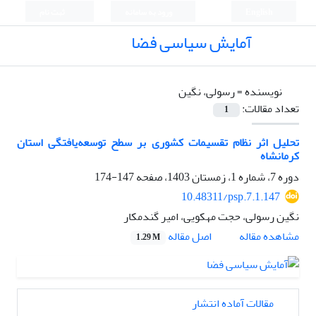
English
ورود به سامانه
ثبت نام
آمایش سیاسی فضا
نویسنده =
رسولی، نگین
تعداد مقالات:
1
تحلیل اثر نظام تقسیمات کشوری بر سطح توسعه‌یافتگی استان
کرمانشاه
دوره 7، شماره 1، زمستان 1403، صفحه
147-174
10.48311/psp.7.1.147
نگین رسولی، حجت مهکویی، امیر گندمکار
اصل مقاله
مشاهده مقاله
1.29 M
مقالات آماده انتشار