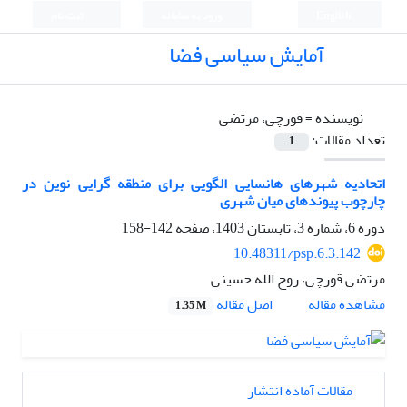
English
ورود به سامانه
ثبت نام
آمایش سیاسی فضا
نویسنده =
قورچی، مرتضی
تعداد مقالات:
1
اتحادیه شهرهای هانسایی الگویی برای منطقه گرایی نوین در
چارچوب پیوندهای میان شهری
دوره 6، شماره 3، تابستان 1403، صفحه
142-158
10.48311/psp.6.3.142
مرتضی قورچی، روح الله حسینی
اصل مقاله
مشاهده مقاله
1.35 M
مقالات آماده انتشار