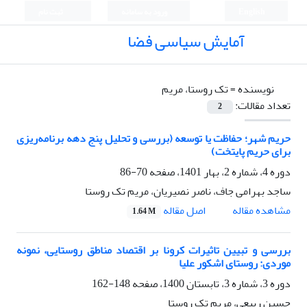
English
ورود به سامانه
ثبت نام
آمایش سیاسی فضا
نویسنده =
تک روستا، مریم
تعداد مقالات:
2
حریم شهر؛ حفاظت یا توسعه (بررسی و تحلیل پنج دهه برنامه‌ریزی
برای حریم پایتخت)
دوره 4، شماره 2، بهار 1401، صفحه
70-86
ساجد بهرامی جاف، ناصر نصیریان، مریم تک روستا
اصل مقاله
مشاهده مقاله
1.64 M
بررسی و تبیین تاثیرات کرونا بر اقتصاد مناطق روستایی، نمونه
موردی: روستای اشکور علیا
دوره 3، شماره 3، تابستان 1400، صفحه
148-162
حسین ربیعی، مریم تک روستا