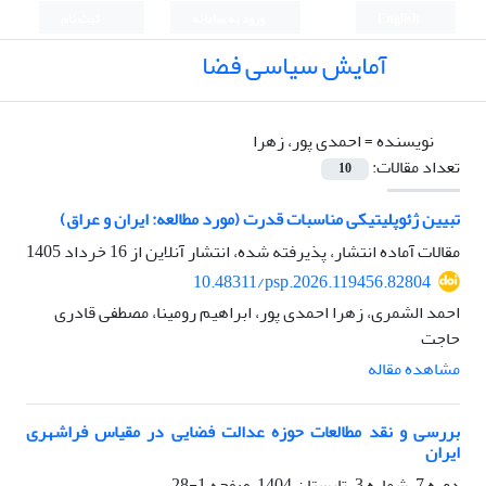
English
ورود به سامانه
ثبت نام
آمایش سیاسی فضا
نویسنده =
احمدی پور، زهرا
تعداد مقالات:
10
تبیین ژئوپلیتیکی مناسبات قدرت (مورد مطالعه: ایران و عراق)
مقالات آماده انتشار، پذیرفته شده، انتشار آنلاین از
16 خرداد 1405
10.48311/psp.2026.119456.82804
احمد الشمری، زهرا احمدی پور، ابراهیم رومینا، مصطفی قادری
حاجت
مشاهده مقاله
بررسی و نقد مطالعات حوزه عدالت فضایی در مقیاس فراشهری
ایران
دوره 7، شماره 3، تابستان 1404، صفحه
1-28