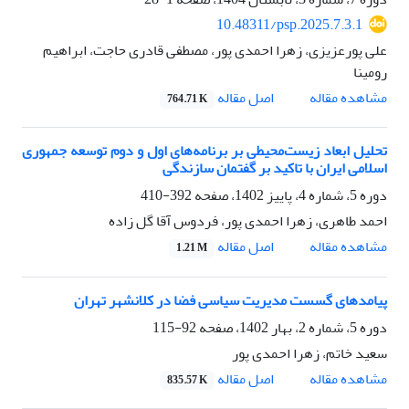
10.48311/psp.2025.7.3.1
علی پورعزیزی، زهرا احمدی پور، مصطفی قادری حاجت، ابراهیم
رومینا
اصل مقاله
مشاهده مقاله
764.71 K
تحلیل ابعاد زیست‌محیطی بر برنامه‌های اول و دوم توسعه جمهوری
اسلامی ایران با تاکید بر گفتمان سازندگی
دوره 5، شماره 4، پاییز 1402، صفحه
392-410
احمد طاهری، زهرا احمدی پور، فردوس آقا گل زاده
اصل مقاله
مشاهده مقاله
1.21 M
پیامدهای گسست مدیریت سیاسی فضا در کلانشهر تهران
دوره 5، شماره 2، بهار 1402، صفحه
92-115
سعید خاتم، زهرا احمدی پور
اصل مقاله
مشاهده مقاله
835.57 K