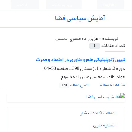
English
ورود به سامانه
ثبت نام
آمایش سیاسی فضا
نویسنده =
عزیززاده طسوج، محسن
تعداد مقالات:
1
تبیین ژئوپلیتیکی علم و فناوری در اقتصاد و قدرت
دوره 2، شماره 1، زمستان 1398، صفحه
53-64
جواد اطاعت، محسن عزیززاده طسوج
اصل مقاله
مشاهده مقاله
1 M
مقالات آماده انتشار
شماره جاری