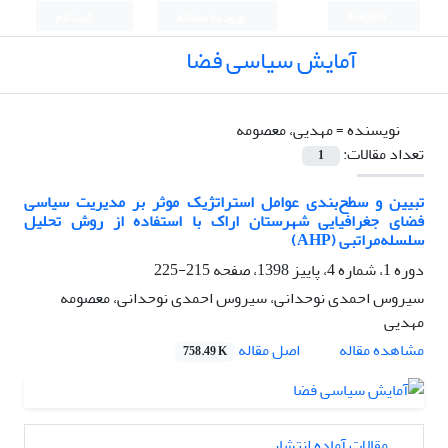
English
ورود به سامانه
ثبت نام
آمایش سیاسی فضا
نویسنده =
مهدیی، معصومه
تعداد مقالات:
1
تبیین و سطح‌بندی عوامل استراتژیک موثر بر مدیریت سیاسی
فضای جغرافیایی شهرستان اراک با استفاده از روش تحلیل
سلسله‌مراتبی (AHP)
دوره 1، شماره 4، پاییز 1398، صفحه
215-225
سیروس احمدی نوحدانی، سیروس احمدی نوحدانی، معصومه
مهدیی
اصل مقاله
مشاهده مقاله
758.49 K
مقالات آماده انتشار