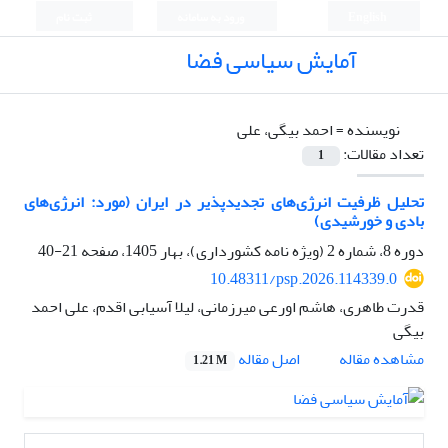
English
ورود به سامانه
ثبت نام
آمایش سیاسی فضا
نویسنده =
احمد بیگی، علی
تعداد مقالات:
1
تحلیل ظرفیت انرژی­‌های تجدیدپذیر در ایران (مورد: انرژی‌های
بادی و خورشیدی)
دوره 8، شماره 2 (ویژه نامه کشورداری)، بهار 1405، صفحه
21-40
10.48311/psp.2026.114339.0
قدرت طاهری، هاشم اورعی میرزمانی، لیلا آسیابی اقدم، علی احمد
بیگی
اصل مقاله
مشاهده مقاله
1.21 M