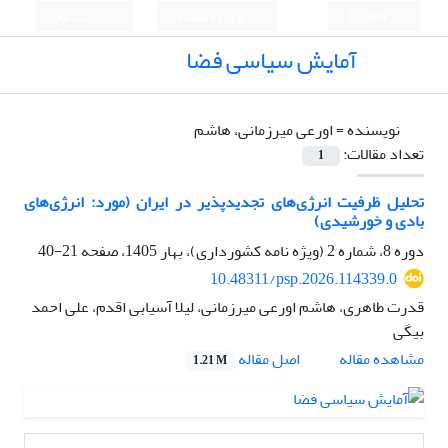
English
ورود به سامانه
ثبت نام
آمایش سیاسی فضا
نویسنده =
اورعی میرزمانی، هاشم
تعداد مقالات:
1
تحلیل ظرفیت انرژی­‌های تجدیدپذیر در ایران (مورد: انرژی‌های
بادی و خورشیدی)
دوره 8، شماره 2 (ویژه نامه کشورداری)، بهار 1405، صفحه
21-40
10.48311/psp.2026.114339.0
قدرت طاهری، هاشم اورعی میرزمانی، لیلا آسیابی اقدم، علی احمد
بیگی
اصل مقاله
مشاهده مقاله
1.21 M